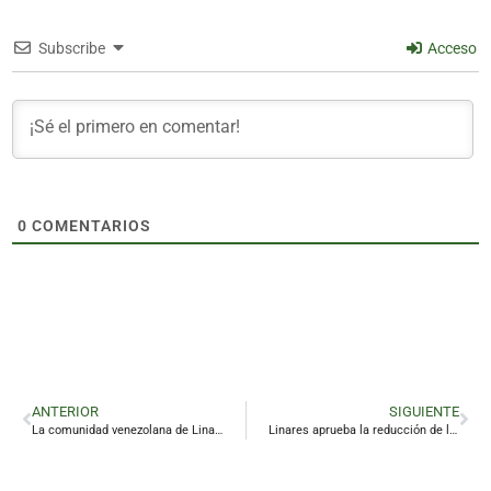
Subscribe
Acceso
0
COMENTARIOS
ANTERIOR
SIGUIENTE
La comunidad venezolana de Linares vive con angustia las horas posteriores a los terremotos
Linares aprueba la reducción de los impuestos sobre bienes inmuebles y construcciones