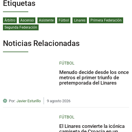
Etiquetas
Árbitro
Ascenso
Asistente
Fútbol
Linares
Primera Federación
Segunda Federación
Noticias Relacionadas
FÚTBOL
Menudo decide desde los once
metros el primer triunfo de
pretemporada del Linares
Por:
Javier Esturillo
9 agosto 2026
FÚTBOL
El Linares convierte la icónica
camiseta de Croacia en un