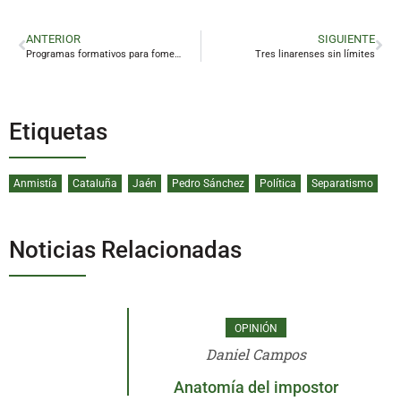
ANTERIOR
SIGUIENTE
Programas formativos para fomentar el emprendimiento en Linares
Tres linarenses sin límites
Etiquetas
Anmistía
Cataluña
Jaén
Pedro Sánchez
Política
Separatismo
Noticias Relacionadas
OPINIÓN
Daniel Campos
Anatomía del impostor