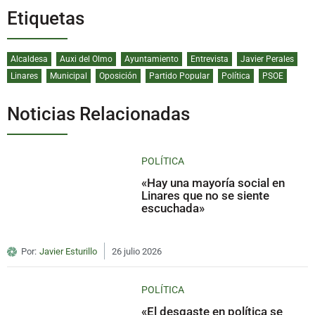
Etiquetas
Alcaldesa
Auxi del Olmo
Ayuntamiento
Entrevista
Javier Perales
Linares
Municipal
Oposición
Partido Popular
Política
PSOE
Noticias Relacionadas
POLÍTICA
«Hay una mayoría social en
Linares que no se siente
escuchada»
Por:
Javier Esturillo
26 julio 2026
POLÍTICA
«El desgaste en política se