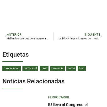
ANTERIOR
SIGUIENTE
Hallan los cuerpos de una pareja con disparos en Villanueva del Arzobispo
La DANA llega a Linares con lluvias y tormentas
Etiquetas
Cancelación
Ferrocarril
Jaén
Provincia
Renfe
Tren
Noticias Relacionadas
FERROCARRIL
IU lleva al Congreso el