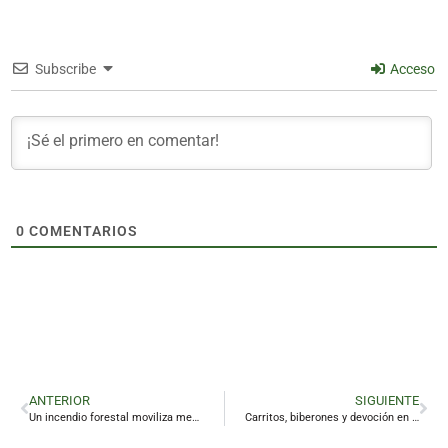
Subscribe
Acceso
0
COMENTARIOS
ANTERIOR
SIGUIENTE
Un incendio forestal moviliza medios del Plan Infoca en Linares
Carritos, biberones y devoción en el Santuario de la Virgen de Linarejos