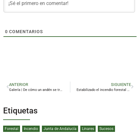
0
COMENTARIOS
ANTERIOR
SIGUIENTE
Galería | De cómo un andén se transforma en espacio expansivo de la música
Estabilizado el incendio forestal declarado en Linares
Etiquetas
Forestal
Incendio
Junta de Andalucía
Linares
Sucesos