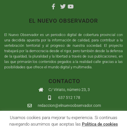
EL NUEVO OBSERVADOR
El Nuevo Observador es un periodico digital de cobertura provincial con
una decidida apuesta por la información de calidad, para contribuir a la
vertebración territorial y al progreso de nuestra sociedad. El proyecto
trabajará por la democracia desde el rigor, pero también desde la defensa
de la igualdad, la pluralidad y la libertad a través de sus publicaciones, en
las que primarán los contenidos pegados a la realidad calle gracias a las
posibilidades que ofrece el mundo digital y multimedia.
CONTACTO
C/ Viriato, número 23, 3
637 512 178
redaccion@elnuevoobservador.com
Usamos cookies para mejorar tu experiencia. Si continuas
Copyright ©
2026
El Nuevo Observador
| Sumurdigital
Diseño web
navegando asumimos que aceptas las
Política de cookies