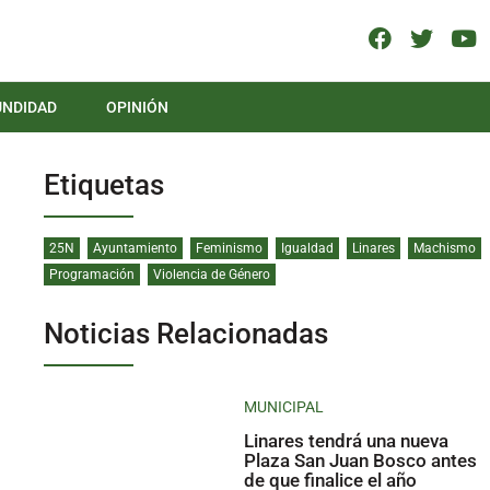
UNDIDAD
OPINIÓN
Etiquetas
25N
Ayuntamiento
Feminismo
Igualdad
Linares
Machismo
Programación
Violencia de Género
Noticias Relacionadas
MUNICIPAL
Linares tendrá una nueva
Plaza San Juan Bosco antes
de que finalice el año