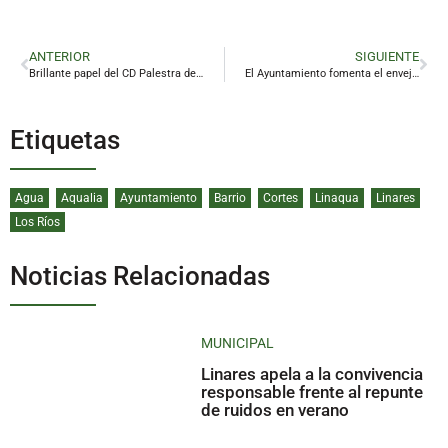
ANTERIOR
SIGUIENTE
Brillante papel del CD Palestra de Linares en el Campeonato de Andalucía
El Ayuntamiento fomenta el envejecimiento activo en 1.500 mayores de Linares
Etiquetas
Agua
Aqualia
Ayuntamiento
Barrio
Cortes
Linaqua
Linares
Los Ríos
Noticias Relacionadas
MUNICIPAL
Linares apela a la convivencia
responsable frente al repunte
de ruidos en verano