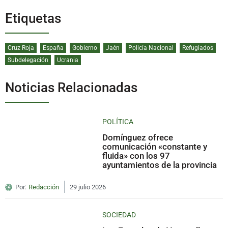
Etiquetas
Cruz Roja
España
Gobierno
Jaén
Policía Nacional
Refugiados
Subdelegación
Ucrania
Noticias Relacionadas
POLÍTICA
Domínguez ofrece
comunicación «constante y
fluida» con los 97
ayuntamientos de la provincia
Por:
Redacción
29 julio 2026
SOCIEDAD