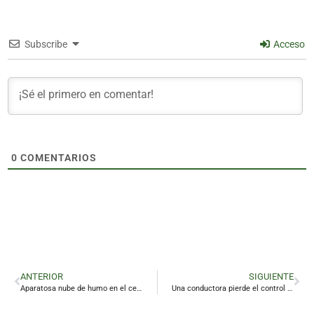
Subscribe
Acceso
0
COMENTARIOS
ANTERIOR
SIGUIENTE
Aparatosa nube de humo en el centro Linares por el incendio en una vivienda
Una conductora pierde el control del vehículo y choca contra una rotonda en Linares