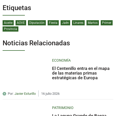
Etiquetas
Aceite
AOVE
Diputación
Fiesta
Jaén
Linares
Martos
Primer
Provincia
Noticias Relacionadas
ECONOMÍA
El Centenillo entra en el mapa
de las materias primas
estratégicas de Europa
Por:
Javier Esturillo
16 julio 2026
PATRIMONIO
La Laguna Grande de Baeza