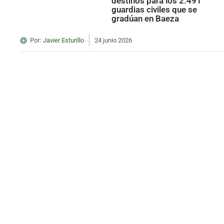
destinos para los 2.491
guardias civiles que se
gradúan en Baeza
Por:
Javier Esturillo
24 junio 2026