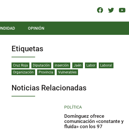
UNDIDAD
OPINIÓN
Etiquetas
Cruz Roja
Diputación
inserción
Jaén
Labor
Laboral
Organización
Provincia
Vulnerables
Noticias Relacionadas
POLÍTICA
Domínguez ofrece
comunicación «constante y
fluida» con los 97