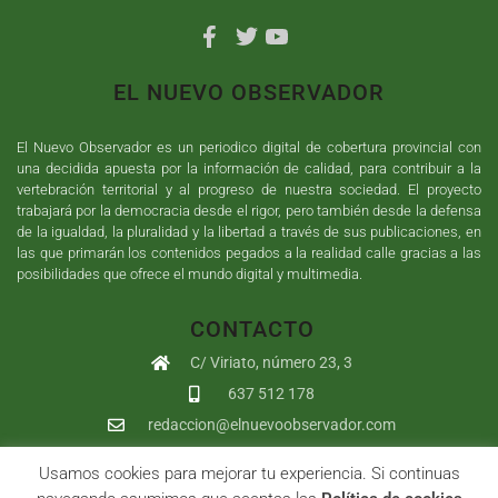
EL NUEVO OBSERVADOR
El Nuevo Observador es un periodico digital de cobertura provincial con
una decidida apuesta por la información de calidad, para contribuir a la
vertebración territorial y al progreso de nuestra sociedad. El proyecto
trabajará por la democracia desde el rigor, pero también desde la defensa
de la igualdad, la pluralidad y la libertad a través de sus publicaciones, en
las que primarán los contenidos pegados a la realidad calle gracias a las
posibilidades que ofrece el mundo digital y multimedia.
CONTACTO
C/ Viriato, número 23, 3
637 512 178
redaccion@elnuevoobservador.com
Usamos cookies para mejorar tu experiencia. Si continuas
Copyright ©
2026
El Nuevo Observador
| Sumurdigital
Diseño web