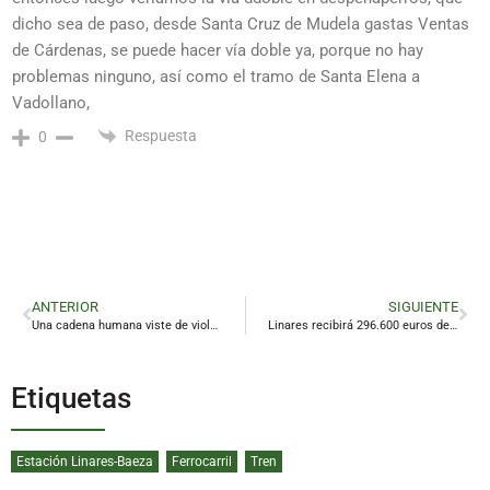
dicho sea de paso, desde Santa Cruz de Mudela gastas Ventas
de Cárdenas, se puede hacer vía doble ya, porque no hay
problemas ninguno, así como el tramo de Santa Elena a
Vadollano,
Respuesta
0
ANTERIOR
SIGUIENTE
Una cadena humana viste de violeta el Castillo de Burgalimar
Linares recibirá 296.600 euros del Gobierno regional para servicios sociales comunitarios
Etiquetas
Estación Linares-Baeza
Ferrocarril
Tren