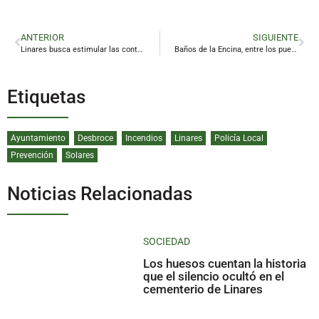
ANTERIOR
SIGUIENTE
Linares busca estimular las contrataciones con ayudas a las empresas
Baños de la Encina, entre los pueblos andaluces más virales y más buscados en internet
Etiquetas
Ayuntamiento
Desbroce
Incendios
Linares
Policía Local
Prevención
Solares
Noticias Relacionadas
SOCIEDAD
Los huesos cuentan la historia
que el silencio ocultó en el
cementerio de Linares