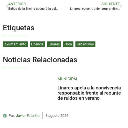
ANTERIOR
SIGUIENTE
Baños de la Encina acogerá la gala de los Premios Jaén, paraíso interior
Linares, epicentro del emprendimiento andaluz
Etiquetas
Ayuntamiento
Licencia
Linares
Obra
Urbanismo
Noticias Relacionadas
MUNICIPAL
Linares apela a la convivencia
responsable frente al repunte
de ruidos en verano
Por:
Javier Esturillo
8 agosto 2026