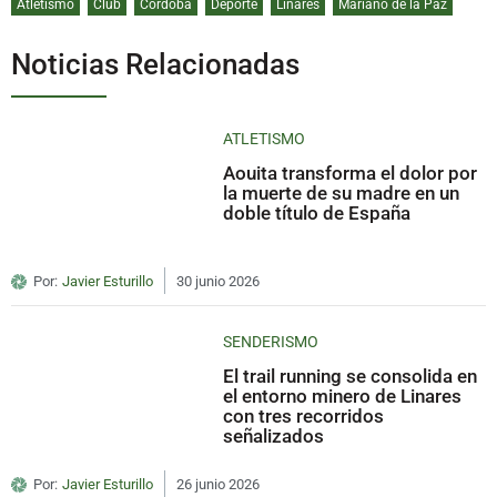
Atletismo
Club
Córdoba
Deporte
Linares
Mariano de la Paz
Noticias Relacionadas
ATLETISMO
Aouita transforma el dolor por
la muerte de su madre en un
doble título de España
Por:
Javier Esturillo
30 junio 2026
SENDERISMO
El trail running se consolida en
el entorno minero de Linares
con tres recorridos
señalizados
Por:
Javier Esturillo
26 junio 2026