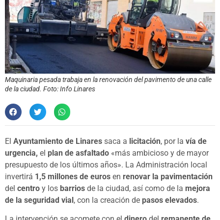
Maquinaria pesada trabaja en la renovación del pavimento de una calle
de la ciudad. Foto: Info Linares
El
Ayuntamiento de Linares
saca a
licitación
, por la
vía de
urgencia,
el
plan de asfaltado
«más ambicioso y de mayor
presupuesto de los últimos años». La Administración local
invertirá
1,5 millones de euros
en
renovar la pavimentación
del
centro
y los
barrios
de la ciudad, así como de la
mejora
de la seguridad vial
, con la creación de
pasos elevados
.
La intervención se acomete con el
dinero
del
remanente de