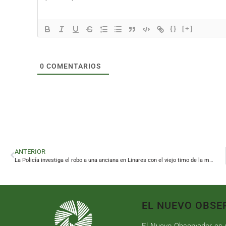
{}
[+]
0
COMENTARIOS
ANTERIOR
La Policía investiga el robo a una anciana en Linares con el viejo timo de la mancha
EL NUEVO OBSE
El Nuevo Observador es u