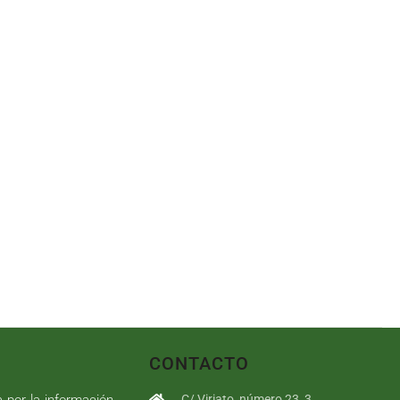
CONTACTO
a por la información
C/ Viriato, número 23, 3