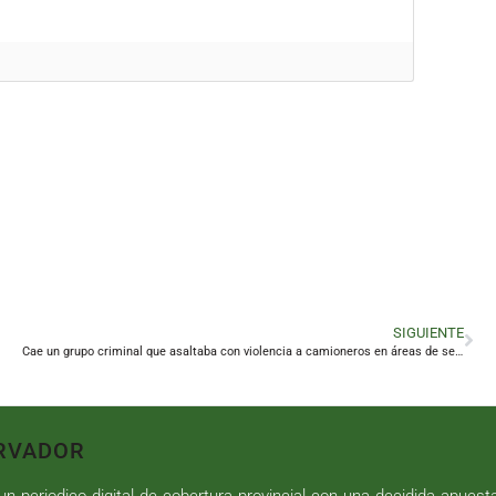
SIGUIENTE
Cae un grupo criminal que asaltaba con violencia a camioneros en áreas de servicio
RVADOR
n periodico digital de cobertura provincial con una decidida apuest