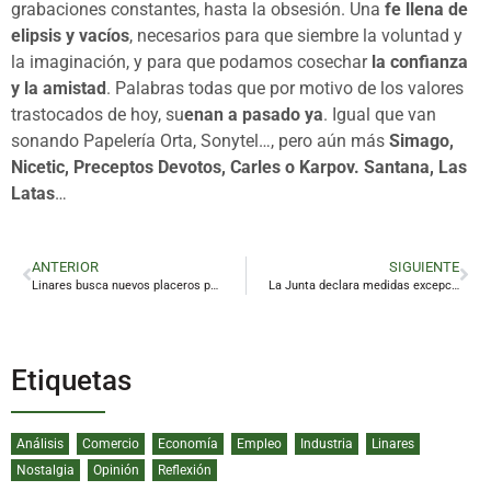
grabaciones constantes, hasta la obsesión. Una
fe llena de
elipsis y vacíos
, necesarios para que siembre la voluntad y
la imaginación, y para que podamos cosechar
la confianza
y la amistad
. Palabras todas que por motivo de los valores
trastocados de hoy, su
enan a pasado ya
. Igual que van
sonando Papelería Orta, Sonytel…, pero aún más
Simago,
Nicetic, Preceptos Devotos, Carles o Karpov. Santana, Las
Latas
…
ANTERIOR
SIGUIENTE
Linares busca nuevos placeros para su revitalizado mercado de abastos
La Junta declara medidas excepcionales en Linares para mitigar los daños del conejo silvestre
Etiquetas
Análisis
Comercio
Economía
Empleo
Industria
Linares
Nostalgia
Opinión
Reflexión