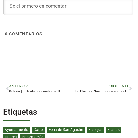
0
COMENTARIOS
ANTERIOR
SIGUIENTE
Galería | El Teatro Cervantes se llena de vida con los talleres de mayores de Linares
La Plaza de San Francisco se deteriora entre manchas de cera y falta de mantenimiento
Etiquetas
Ayuntamiento
Cartel
Feria de San Agustín
Festejos
Fiestas
Linares
Presentación