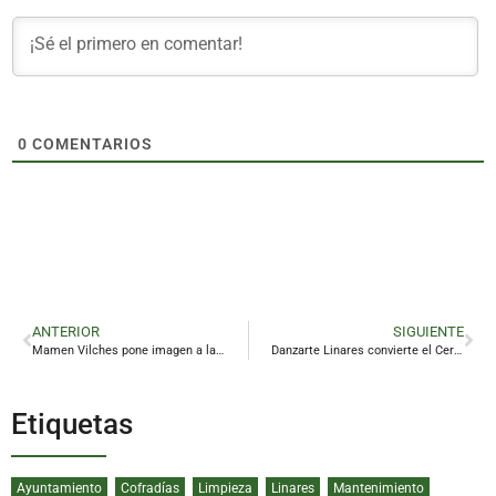
0
COMENTARIOS
ANTERIOR
SIGUIENTE
Mamen Vilches pone imagen a la Feria de San Agustín 2026
Danzarte Linares convierte el Cervantes en un alegato sobre el drama de los bebés robados
Etiquetas
Ayuntamiento
Cofradías
Limpieza
Linares
Mantenimiento