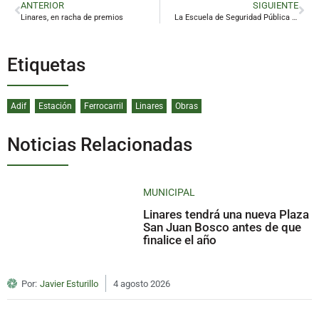
ANTERIOR
SIGUIENTE
Linares, en racha de premios
La Escuela de Seguridad Pública refuerza su oferta académica y el número de plazas
Etiquetas
Adif
Estación
Ferrocarril
Linares
Obras
Noticias Relacionadas
MUNICIPAL
Linares tendrá una nueva Plaza
San Juan Bosco antes de que
finalice el año
Por:
Javier Esturillo
4 agosto 2026