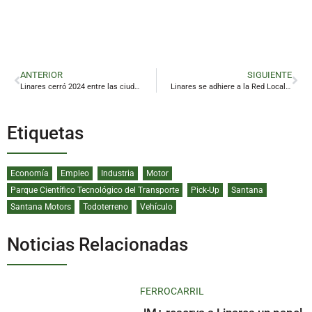
ANTERIOR
SIGUIENTE
Linares cerró 2024 entre las ciudades más baratas del país para comprar una vivienda
Linares se adhiere a la Red Local de Acción en Salud
Etiquetas
Economía
Empleo
Industria
Motor
Parque Científico Tecnológico del Transporte
Pick-Up
Santana
Santana Motors
Todoterreno
Vehículo
Noticias Relacionadas
FERROCARRIL