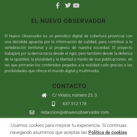
EL NUEVO OBSERVADOR
El Nuevo Observador es un periodico digital de cobertura provincial con
una decidida apuesta por la información de calidad, para contribuir a la
vertebración territorial y al progreso de nuestra sociedad. El proyecto
trabajará por la democracia desde el rigor, pero también desde la defensa
de la igualdad, la pluralidad y la libertad a través de sus publicaciones, en
las que primarán los contenidos pegados a la realidad calle gracias a las
posibilidades que ofrece el mundo digital y multimedia.
CONTACTO
C/ Viriato, número 23, 3
637 512 178
redaccion@elnuevoobservador.com
Usamos cookies para mejorar tu experiencia. Si continuas
Copyright ©
2026
El Nuevo Observador
| Sumurdigital
Diseño web
navegando asumimos que aceptas las
Política de cookies