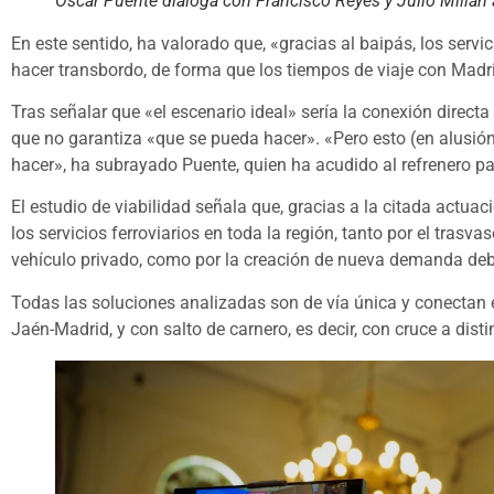
Óscar Puente dialoga con Francisco Reyes y Julio Millán a
En este sentido, ha valorado que, «gracias al baipás, los serv
hacer transbordo, de forma que los tiempos de viaje con Madr
Tras señalar que «el escenario ideal» sería la conexión direct
que no garantiza «que se pueda hacer». «Pero esto (en alusión
hacer», ha subrayado Puente, quien ha acudido al refrenero pa
El estudio de viabilidad señala que, gracias a la citada actu
los servicios ferroviarios en toda la región, tanto por el trasv
vehículo privado, como por la creación de nueva demanda debi
Todas las soluciones analizadas son de vía única y conectan en
Jaén-Madrid, y con salto de carnero, es decir, con cruce a dist