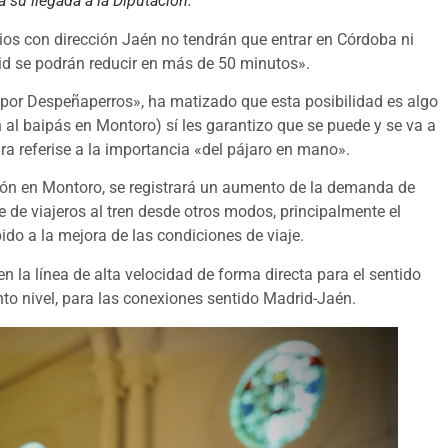
 su llegada a la Diputación.
icios con dirección Jaén no tendrán que entrar en Córdoba ni
id se podrán reducir en más de 50 minutos».
a por Despeñaperros», ha matizado que esta posibilidad es algo
 al baipás en Montoro) sí les garantizo que se puede y se va a
ra referise a la importancia «del pájaro en mano».
ación en Montoro, se registrará un aumento de la demanda de
ase de viajeros al tren desde otros modos, principalmente el
do a la mejora de las condiciones de viaje.
 la línea de alta velocidad de forma directa para el sentido
into nivel, para las conexiones sentido Madrid-Jaén.