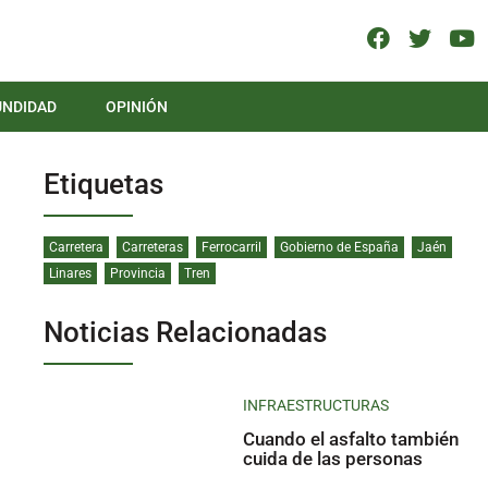
UNDIDAD
OPINIÓN
Etiquetas
Carretera
Carreteras
Ferrocarril
Gobierno de España
Jaén
Linares
Provincia
Tren
Noticias Relacionadas
INFRAESTRUCTURAS
Cuando el asfalto también
cuida de las personas