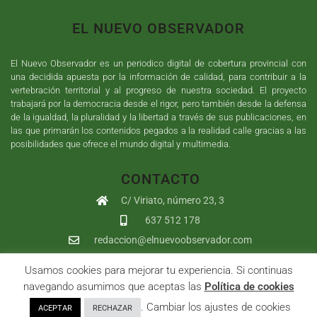
EL NUEVO OBSERVADOR
El Nuevo Observador es un periodico digital de cobertura provincial con
una decidida apuesta por la información de calidad, para contribuir a la
vertebración territorial y al progreso de nuestra sociedad. El proyecto
trabajará por la democracia desde el rigor, pero también desde la defensa
de la igualdad, la pluralidad y la libertad a través de sus publicaciones, en
las que primarán los contenidos pegados a la realidad calle gracias a las
posibilidades que ofrece el mundo digital y multimedia.
CONTACTO
C/ Viriato, número 23, 3
637 512 178
redaccion@elnuevoobservador.com
Usamos cookies para mejorar tu experiencia. Si continuas
Copyright ©
2026
El Nuevo Observador
| Sumurdigital
Diseño web
navegando asumimos que aceptas las
Política de cookies
y
Desarrollo
| All Rights Reserved |
Aviso Legal
|
Política de
. Cambiar los ajustes de cookies
ACEPTAR
RECHAZAR
Privacidad
|
Política de cookies
|
User