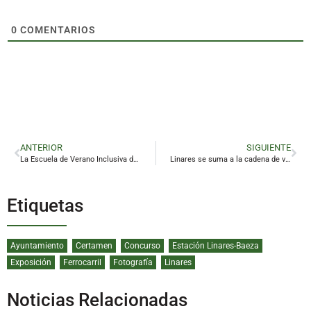
0
COMENTARIOS
ANTERIOR
SIGUIENTE
La Escuela de Verano Inclusiva de Linares crece para dar cobertura total a menores con necesidades especiales
Linares se suma a la cadena de vida de las donaciones de órganos en la provincia
Etiquetas
Ayuntamiento
Certamen
Concurso
Estación Linares-Baeza
Exposición
Ferrocarril
Fotografía
Linares
Noticias Relacionadas