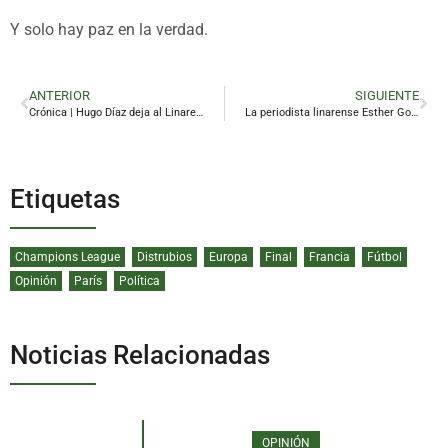
Y solo hay paz en la verdad.
ANTERIOR
SIGUIENTE
Crónica | Hugo Díaz deja al Linares virtualmente salvado
La periodista linarense Esther González Garín, nueva directora de Magacines de RTVE
Etiquetas
Champions League
Distrubios
Europa
Final
Francia
Fútbol
Opinión
París
Política
Noticias Relacionadas
OPINIÓN