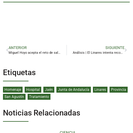
ANTERIOR
SIGUIENTE
Miguel Hoyo acepta el reto de salvar al Linares de la desaparición
Análisis | El Linares intenta recomponer su equilibrio institucional tras años de tensión
Etiquetas
Homenaje
Hospital
Jaén
Junta de Andalucía
Linares
Provincia
San Agustín
Tratamiento
Noticias Relacionadas
CIENCIA