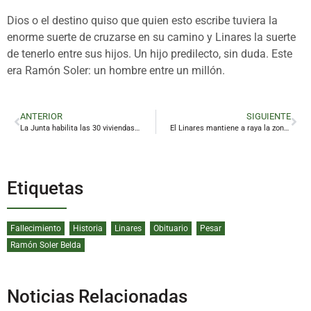
Dios o el destino quiso que quien esto escribe tuviera la
enorme suerte de cruzarse en su camino y Linares la suerte
de tenerlo entre sus hijos. Un hijo predilecto, sin duda. Este
era Ramón Soler: un hombre entre un millón.
ANTERIOR
SIGUIENTE
La Junta habilita las 30 viviendas para personas con discapacidad del complejo Puerta Andalucía
El Linares mantiene a raya la zona de peligro de la tabla
Etiquetas
Fallecimiento
Historia
Linares
Obituario
Pesar
Ramón Soler Belda
Noticias Relacionadas