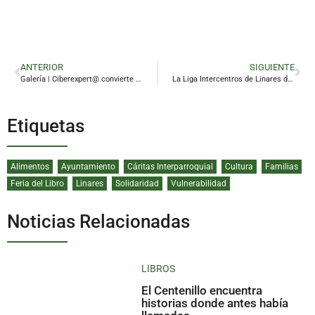
ANTERIOR
SIGUIENTE
Galería | Ciberexpert@ convierte a los alumnos de Linares en usuarios responsables de la red
La Liga Intercentros de Linares despide una temporada de diversión y aprendizaje
Etiquetas
Alimentos
Ayuntamiento
Cáritas Interparroquial
Cultura
Familias
Feria del Libro
Linares
Solidaridad
Vulnerabilidad
Noticias Relacionadas
LIBROS
El Centenillo encuentra
historias donde antes había