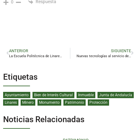
Respuesta
0
ANTERIOR
SIGUIENTE
La Escuela Politécnica de Linares trabaja en una IA que puede oír cuando estamos enfermos
Nuevas tecnologías al servicio del reciclaje
Etiquetas
Ayuntamiento
Bien de Interés Cultural
Inmueble
Junta de Andalucía
Linares
Minero
Monumento
Patrimonio
Protección
Noticias Relacionadas