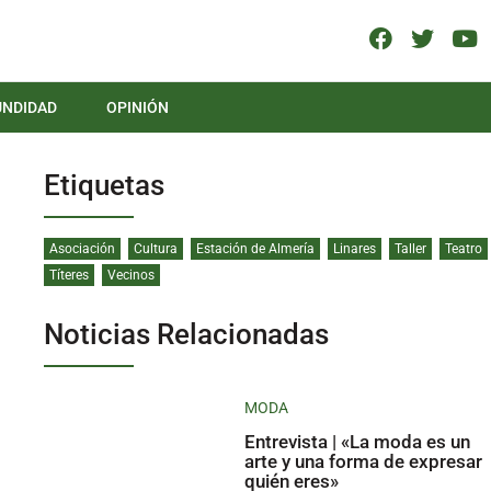
UNDIDAD
OPINIÓN
Etiquetas
Asociación
Cultura
Estación de Almería
Linares
Taller
Teatro
Títeres
Vecinos
Noticias Relacionadas
MODA
Entrevista | «La moda es un
arte y una forma de expresar
quién eres»