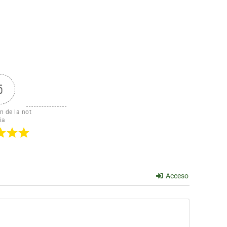
5
n de la not
ia
Acceso