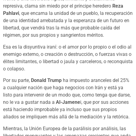
represiva, clama sin miedo por el príncipe heredero
Reza
Pahlavi
, que encarna la unidad de un pueblo, la recuperación
de una identidad arrebatada y la esperanza de un futuro en
libertad, que vendrá tras la más que probable caída del
régimen, por sus propios y sangrientos méritos.
Esa es la disyuntiva iraní: o el amor por lo propio o el odio al
enemigo externo, o creación o destrucción, o fuerzas vivas o
élites limitantes, o libertad o jaula y carceleros, o reconquista
o colapso.
Por su parte,
Donald Trump
ha impuesto aranceles del 25%
a cualquier nación que haga negocios con Irán y está ya
listo para intervenir de un modo que, como tenga que darse,
no le va a gustar nada a
Al-Jamene
i, que por sus acciones
está haciendo improbable ya incluso que sus propios
aliados se impliquen más allá de la mediación y la retórica.
Mientras, la Unión Europea de la parálisis por análisis, las
libertades menguantes y las amenazas crecientes que anda