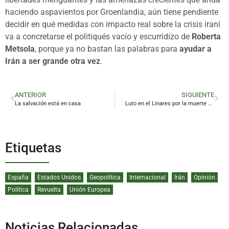
haciendo aspavientos por Groenlandia, aún tiene pendiente
decidir en qué medidas con impacto real sobre la crisis iraní
va a concretarse el politiqués vacío y escurridizo de
Roberta
Metsola
, porque ya no bastan las palabras para
ayudar a
Irán a ser grande otra vez
.
ANTERIOR
SIGUIENTE
La salvación está en casa
Luto en el Linares por la muerte de su abonado número 1
Etiquetas
España
Estados Unidos
Geopolítica
Internacional
Irán
Opinión
Política
Revuelta
Unión Europea
Noticias Relacionadas