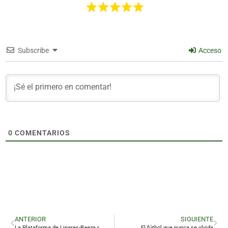
Subscribe
Acceso
0
COMENTARIOS
ANTERIOR
SIGUIENTE
La Plataforma de Linares-Baeza respalda la protesta contra el baipás de Montoro
El fútbol que nunca se olvida