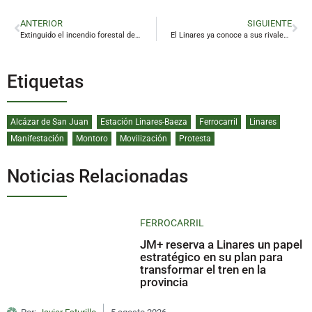
ANTERIOR
SIGUIENTE
Extinguido el incendio forestal declarado el sábado en La Carolina
El Linares ya conoce a sus rivales andaluces de Segunda Federación
Etiquetas
Alcázar de San Juan
Estación Linares-Baeza
Ferrocarril
Linares
Manifestación
Montoro
Movilización
Protesta
Noticias Relacionadas
FERROCARRIL
JM+ reserva a Linares un papel
estratégico en su plan para
transformar el tren en la
provincia