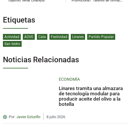
Objetivo: llenar Linarejos
PromocionaT: Talleres de formación en redes sociales para el pequeño comercio
Etiquetas
Actividad
AOVE
Cata
Festividad
Linares
Partido Popular
San Isidro
Noticias Relacionadas
ECONOMÍA
Linares tramita una almazara
de tecnología modular para
producir aceite del olivo a la
botella
Por:
Javier Esturillo
8 julio 2026