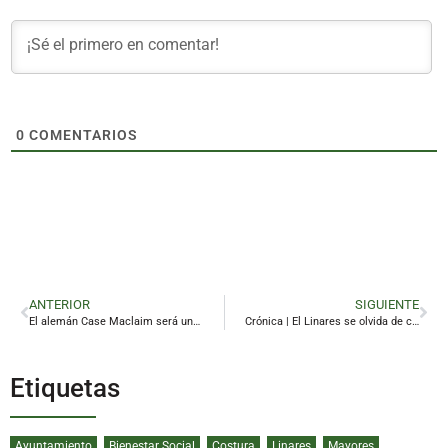
0
COMENTARIOS
ANTERIOR
SIGUIENTE
El alemán Case Maclaim será uno de los principales atractivos del Festival 23700 Linares
Crónica | El Linares se olvida de competir y cae ante un Yeclano superior
Etiquetas
Ayuntamiento
Bienestar Social
Costura
Linares
Mayores