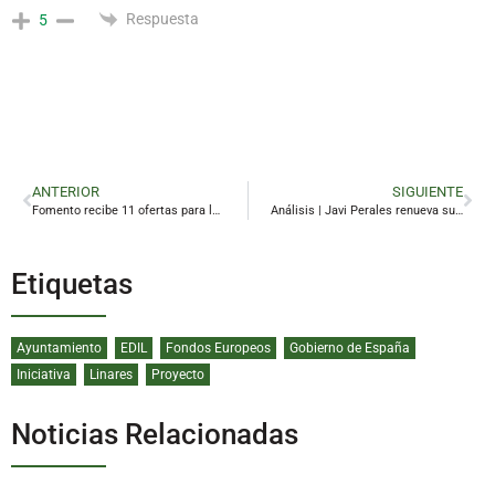
Respuesta
5
ANTERIOR
SIGUIENTE
Fomento recibe 11 ofertas para la rehabilitación energética de 60 viviendas públicas en Linares
Análisis | Javi Perales renueva su marca personal con un mensaje ‘casi calcado’ al de la alcaldesa
Etiquetas
Ayuntamiento
EDIL
Fondos Europeos
Gobierno de España
Iniciativa
Linares
Proyecto
Noticias Relacionadas