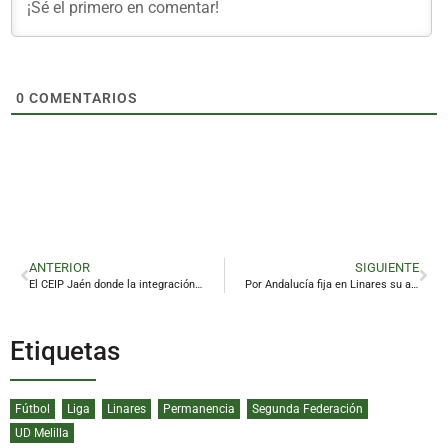
0
COMENTARIOS
ANTERIOR
SIGUIENTE
El CEIP Jaén donde la integración se graba, se escucha y se comparte
Por Andalucía fija en Linares su apuesta por la reindustrialización y mejores infraestructuras
Etiquetas
Fútbol
Liga
Linares
Permanencia
Segunda Federación
UD Melilla