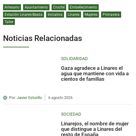
Artesano
Ayuntamiento
Croché
Embellecimiento
Estación Linares-Baeza
Iniciativa
Linares
Mujeres
Primavera
Taller
Noticias Relacionadas
SOLIDARIDAD
Gaza agradece a Linares el
agua que mantiene con vida a
cientos de familias
Por:
Javier Esturillo
6 agosto 2026
SOCIEDAD
Linarejos, el nombre de mujer
que distingue a Linares del
resto de España