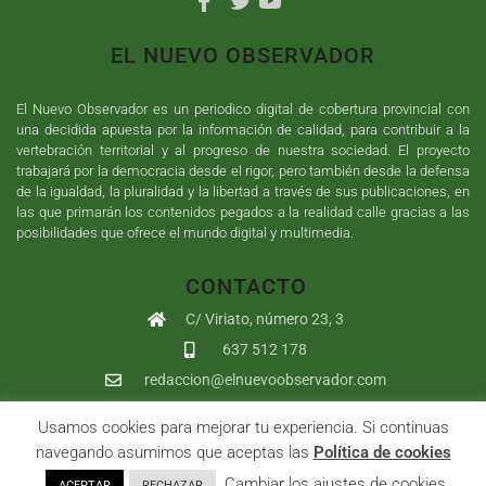
EL NUEVO OBSERVADOR
El Nuevo Observador es un periodico digital de cobertura provincial con
una decidida apuesta por la información de calidad, para contribuir a la
vertebración territorial y al progreso de nuestra sociedad. El proyecto
trabajará por la democracia desde el rigor, pero también desde la defensa
de la igualdad, la pluralidad y la libertad a través de sus publicaciones, en
las que primarán los contenidos pegados a la realidad calle gracias a las
posibilidades que ofrece el mundo digital y multimedia.
CONTACTO
C/ Viriato, número 23, 3
637 512 178
redaccion@elnuevoobservador.com
Usamos cookies para mejorar tu experiencia. Si continuas
Copyright ©
2026
El Nuevo Observador
| Sumurdigital
Diseño web
navegando asumimos que aceptas las
Política de cookies
y
Desarrollo
| All Rights Reserved |
Aviso Legal
|
Política de
. Cambiar los ajustes de cookies
ACEPTAR
RECHAZAR