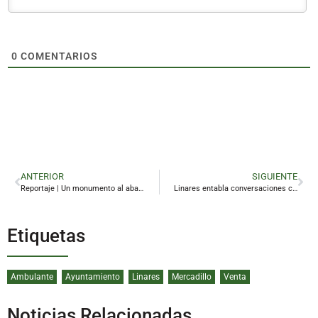
0
COMENTARIOS
ANTERIOR
SIGUIENTE
Reportaje | Un monumento al abandono más absoluto
Linares entabla conversaciones con Arcos para avanzar en la implantación de Viridi
Etiquetas
Ambulante
Ayuntamiento
Linares
Mercadillo
Venta
Noticias Relacionadas