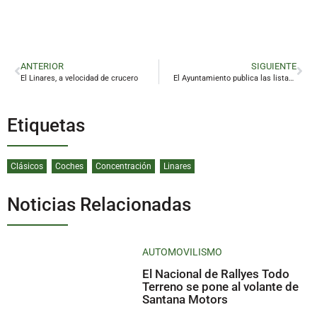
ANTERIOR
SIGUIENTE
El Linares, a velocidad de crucero
El Ayuntamiento publica las listas de admitidos en las bolsas de empleo de carpintero y pintor
Etiquetas
Clásicos
Coches
Concentración
Linares
Noticias Relacionadas
AUTOMOVILISMO
El Nacional de Rallyes Todo
Terreno se pone al volante de
Santana Motors