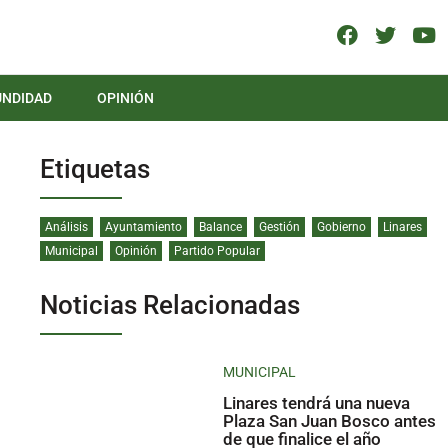
UNDIDAD
OPINIÓN
Etiquetas
Análisis
Ayuntamiento
Balance
Gestión
Gobierno
Linares
Municipal
Opinión
Partido Popular
Noticias Relacionadas
MUNICIPAL
Linares tendrá una nueva
Plaza San Juan Bosco antes
de que finalice el año