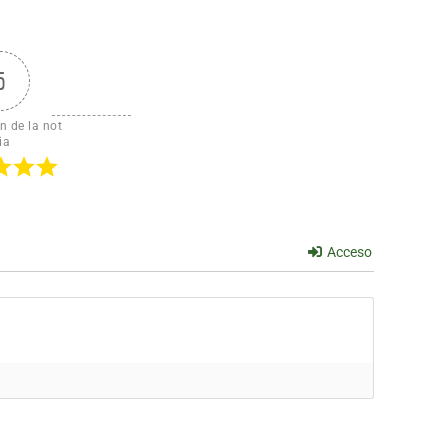
5
n de la not
ia
Acceso