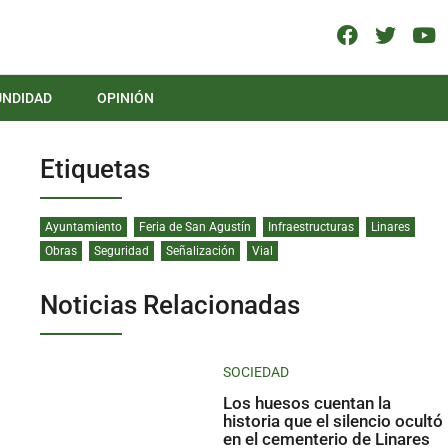
UNDIDAD
OPINIÓN
Etiquetas
Ayuntamiento
Feria de San Agustín
Infraestructuras
Linares
Obras
Seguridad
Señalización
Vial
Noticias Relacionadas
SOCIEDAD
Los huesos cuentan la
historia que el silencio ocultó
en el cementerio de Linares