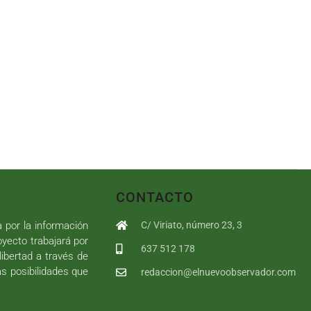
CONTACTO
a por la información
C/ Viriato, número 23, 3
royecto trabajará por
637 512 178
libertad a través de
as posibilidades que
redaccion@elnuevoobservador.com