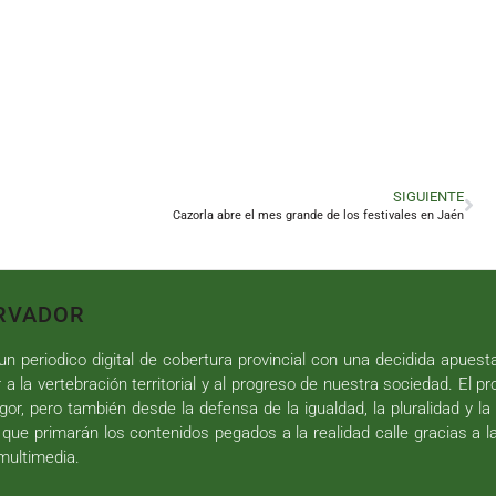
SIGUIENTE
Cazorla abre el mes grande de los festivales en Jaén
RVADOR
n periodico digital de cobertura provincial con una decidida apuest
r a la vertebración territorial y al progreso de nuestra sociedad. El p
gor, pero también desde la defensa de la igualdad, la pluralidad y la 
 que primarán los contenidos pegados a la realidad calle gracias a l
 multimedia.