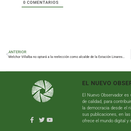
0
COMENTARIOS
ANTERIOR
Melchor Villalba no optará a la reelección como alcalde de la Estación Linares-Baeza
EL NUEVO OBSE
El Nuevo Observador es u
de calidad, para contribui
la democracia desde el ri
sus publicaciones, en las
ofrece el mundo digital y