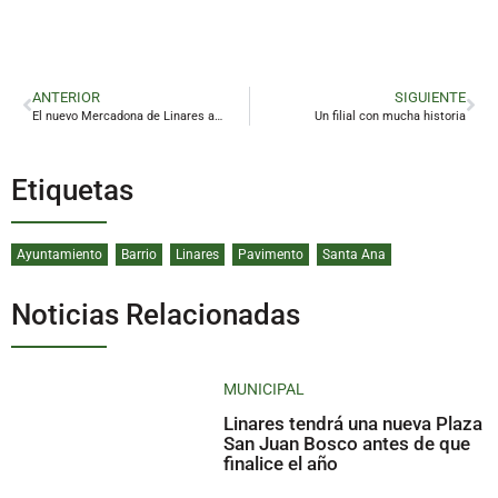
ANTERIOR
SIGUIENTE
El nuevo Mercadona de Linares anuncia su apertura para el 25 de noviembre
Un filial con mucha historia
Etiquetas
Ayuntamiento
Barrio
Linares
Pavimento
Santa Ana
Noticias Relacionadas
MUNICIPAL
Linares tendrá una nueva Plaza
San Juan Bosco antes de que
finalice el año