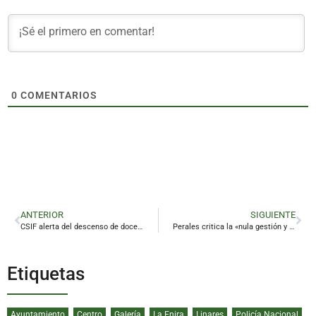
0
COMENTARIOS
ANTERIOR
SIGUIENTE
CSIF alerta del descenso de docentes y el exceso de ratio en la provincia
Perales critica la «nula gestión y transparencia» de Del Olmo en su primer año de mandato
Etiquetas
Ayuntamiento
Centro
Galería
La Enira
Linares
Policía Nacional