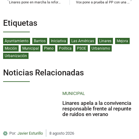
Linares pone en marcha la reforma que redefinirá el funcionamiento del mercado de abastos
Vox pone a prueba al PP con una moción que demanda la ‘prioridad nacional’ también en Linares
Etiquetas
Ayuntamiento
Barrios
Iniciativa
Las Américas
Linares
Mejora
Moción
Municipal
Pleno
Política
PSOE
Urbanismo
Urbanización
Noticias Relacionadas
MUNICIPAL
Linares apela a la convivencia
responsable frente al repunte
de ruidos en verano
Por:
Javier Esturillo
8 agosto 2026