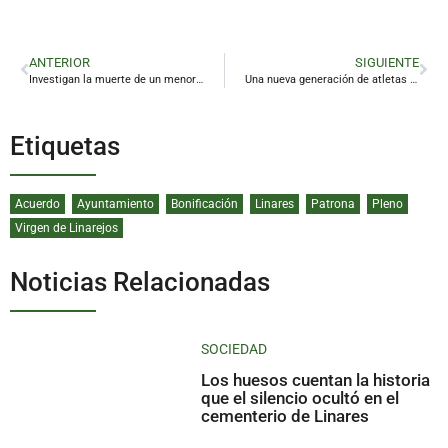
ANTERIOR
SIGUIENTE
Investigan la muerte de un menor en el interior vehículo en Linares
Una nueva generación de atletas linarenses se abre paso en el circuito provincial
Etiquetas
Acuerdo
Ayuntamiento
Bonificación
Linares
Patrona
Pleno
Virgen de Linarejos
Noticias Relacionadas
SOCIEDAD
Los huesos cuentan la historia
que el silencio ocultó en el
cementerio de Linares