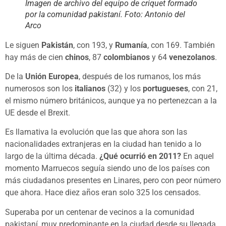
Imagen de archivo del equipo de criquet formado
por la comunidad pakistaní. Foto: Antonio del
Arco
Le siguen
Pakistán
, con 193, y
Rumanía
, con 169. También
hay más de cien
chinos
, 87
colombianos
y 64
venezolanos
.
De la
Unión Europea
, después de los rumanos, los más
numerosos son los
italianos
(32) y los
portugueses
, con 21,
el mismo número británicos, aunque ya no pertenezcan a la
UE desde el Brexit.
Es llamativa la evolución que las que ahora son las
nacionalidades extranjeras en la ciudad han tenido a lo
largo de la última década.
¿Qué ocurrió en 2011?
En aquel
momento Marruecos seguía siendo uno de los países con
más ciudadanos presentes en Linares, pero con peor número
que ahora. Hace diez años eran solo 325 los censados.
Superaba por un centenar de vecinos a la comunidad
pakistaní, muy predominante en la ciudad desde su llegada